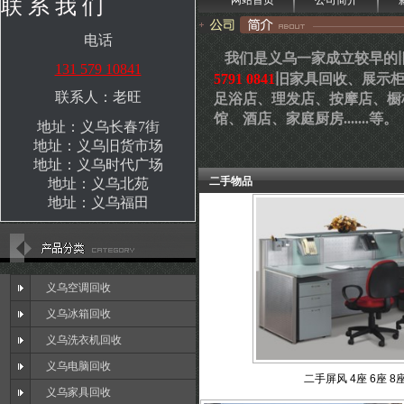
联 系 我 们
电话
我们是义乌一家成立较早的
131 579 10841
5791 0841
旧家具回收、展示
联系人：老旺
足浴店、理发店、按摩店、橱
馆、酒店、家庭厨房.......等。
地址：义乌长春7街
地址：义乌旧货市场
地址：义乌时代广场
二手物品
地址：义乌北苑
地址：义乌福田
义乌空调回收
义乌冰箱回收
义乌洗衣机回收
义乌电脑回收
二手屏风 4座 6座 8
义乌家具回收