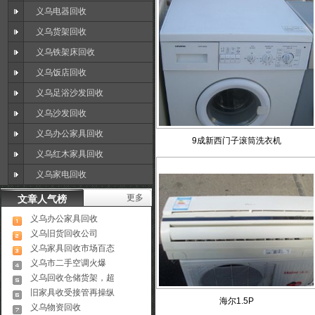
义乌电器回收
义乌货架回收
义乌铁架床回收
义乌饭店回收
义乌足浴沙发回收
义乌沙发回收
义乌办公家具回收
9成新西门子滚筒洗衣机
义乌红木家具回收
义乌家电回收
更多
文章人气榜
义乌办公家具回收
义乌旧货回收公司
义乌家具回收市场百态
义乌市二手空调火爆
义乌回收仓储货架，超
旧家具收受接管再操纵
海尔1.5P
义乌物资回收