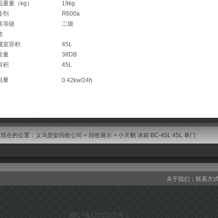
品重量（kg）
19kg
冷剂
R600a
耗等级
二级
数
藏室容积
45L
音量
38DB
容积
45L
电量
0.42kw/24h
您现在的位置：
义乌货架回收公司
>
回收展示
> 小天鹅 冰箱 BC-45L 45L 单门
关于我们
联系方
|
浙ICP备12012001号-2