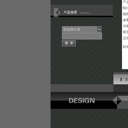
产
制
能
参
冷
请选择分类
噪
总
耗