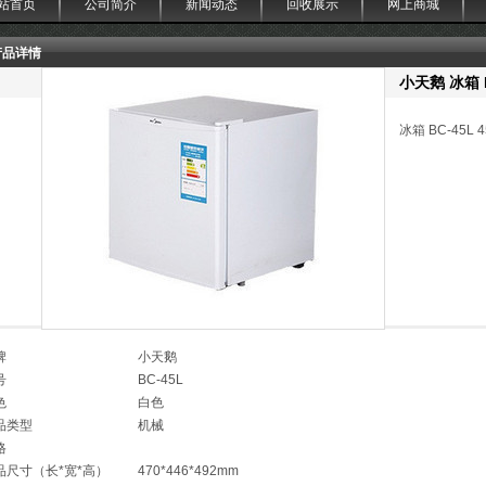
站首页
公司简介
新闻动态
回收展示
网上商城
产品详情
小天鹅 冰箱 B
冰箱 BC-45L 
牌
小天鹅
号
BC-45L
色
白色
品类型
机械
格
品尺寸（长*宽*高）
470*446*492mm