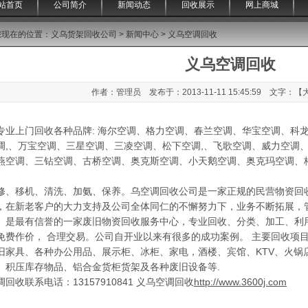
站首页
公司简介
新闻动态
回收展示
网上商城
您现在的位置：
义乌货架回收公司
>
新闻中心
> 义乌空调回收
义乌空调回收
作者：管理员 发布于：2013-11-11 15:45:59 文字：【
专业上门回收各种品牌: 海尔空调、格力空调、春兰空调、华宝空调、科
调,、万宝空调、三星空调、三凌空调、松下空调,、飞歌空调、威力空调
燕空调、三钻空调、古桥空调、奥克斯空调、小天鹅空调、奥克玛空调、格
。
修、移机、清洗、加氨、保养。乌空调回收公司是一家正规的民营物资回
，在新老客户的大力支持及公司全体同仁的不懈努力下，业务不断拓展，
。是最有信誉的一家废旧物资回收服务中心，专业回收、分类、加工、利
免费作价， 合理交易。公司自开业以来有很多的成功案例。 主要回收项
旧家具、各种办公用品、展示柜、冰柜、家电，酒楼、宾馆、KTV、火锅
、积压库存物品、铝合金货柜货架及各种废旧设备等.
回收联系电话：13157910841
义乌空调回收
http://www.3600j.com