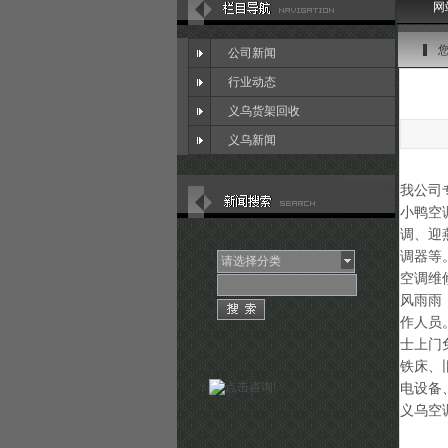
网
公司新闻
行业动态
义乌货架回收
义乌新闻
我公司
小鸭空
调、迎
调器等
请选择分类
空调维
风雨雨
作人员
士上门
铁床、
：
电设备
义乌空调