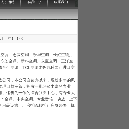
人才招聘
会员中心
联系我们
大
】【
中
】【
小
】
龙空调、志高空调、乐华空调、长虹空调,、
、东芝空调、新科空调、东宝空调、三洋空
兰仕空调、TCL空调维等各种国产进口空
收公司，本公司自创办以来，经过多年的风
管理日趋完善，拥有一批经验丰富的专业工
用、销售为一体的综合服务中心，有专业人
目：空调、中央空调、专业音箱、功放、上下
店用品设施、厂房拆除和拆迁房屋装修、机