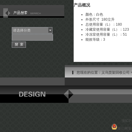
产品概况
颜色：白色
外形尺寸 180立升
总使用容量（L）：180
冷藏室使用容量（L）：123
请选择分类
冷冻室使用容量（L）：51
能效等级：3
您现在的位置：
义乌货架回收公司
浙ICP
浙公网安备 