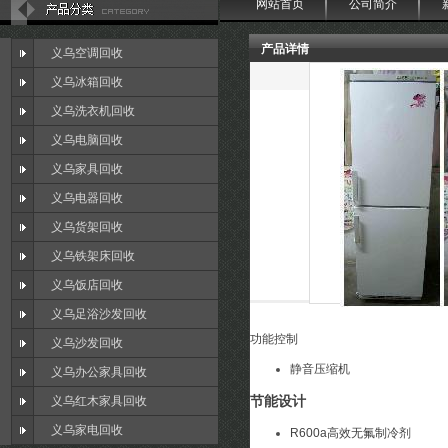
网站首页
公司简介
产品详情
义乌空调回收
义乌冰箱回收
义乌洗衣机回收
义乌电脑回收
义乌家具回收
义乌电器回收
义乌货架回收
义乌铁架床回收
义乌饭店回收
义乌足浴沙发回收
功能控制
义乌沙发回收
静音压缩机
义乌办公家具回收
节能设计
义乌红木家具回收
义乌家电回收
R600a高效无氟制冷剂