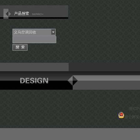
义乌空调回收
浙ICP
浙公网安备 