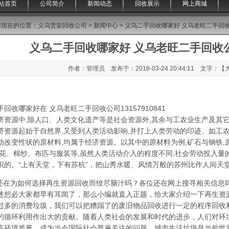
站首页
公司简介
新闻动态
回收展示
网上商城
您现在的位置：
义乌货架回收公司
>
新闻中心
> 义乌二手回收哪家好 义乌老旺二手回收公司
义乌二手回收哪家好 义乌老旺二手回收公司1
作者：管理员 发布于：2018-03-24 20:44:11 文字：【
回收哪家好在 义乌老旺二手回收公司13157910841
济资源中,除人口、人类文化遗产等是社会资源外,其余与工农业生产及其
济资源起始于自然界,又受到人类活动影响,并打上人类劳动的印迹。如工
动改变性状的原材料,均属于经济资源。以其中的原材料为例,矿石与钢铁,
棉花、棉纱、布匹与服装等,虽然人类活动介入的程度不同,社会劳动投入量
识的。“上有天堂，下有苏杭”，把山秀水暖、风情万般的苏州比作人间天
在为如何选择再生资源回收而绞尽脑汁吗？各位还在网上搜寻相关信息
述想必大家都早有耳闻了，那么小编就直入正题，给大家介绍一下再生资
过多的消费垃圾，我们可以把糟蹋了的废旧物品回收进行一定的程序回收
的循环利用作出大的贡献。随着人类社会的发展和时代的进步，人们对环
高环境质量，成为当今国际社会普遍关注的问题。城市生活垃圾是当前世