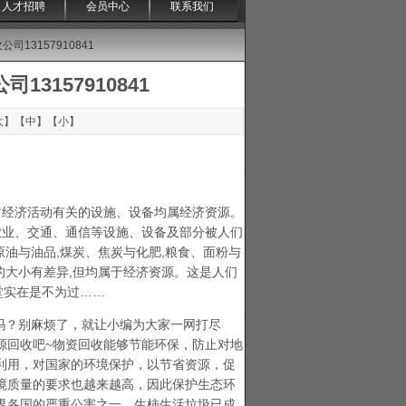
人才招聘
会员中心
联系我们
13157910841
3157910841
大
】【
中
】【
小
】
它经济活动有关的设施、设备均属经济资源。
农业、交通、通信等设施、设备及部分被人们
原油与油品,煤炭、焦炭与化肥,粮食、面粉与
的大小有差异,但均属于经济资源。这是人们
堂实在是不为过……
吗？别麻烦了，就让小编为大家一网打尽
源回收吧~物资回收能够节能环保，防止对地
利用，对国家的环境保护，以节省资源，促
境质量的要求也越来越高，因此保护生态环
界各国的严重公害之一，生柿生活垃圾已成