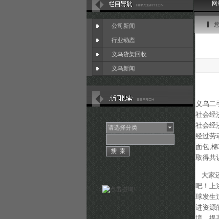
网
公司新闻
行业动态
义乌货架回收
义乌新闻
义乌二手
社会经
社会经
请选择分类
经过劳
面包,
取得共
大家还
吧！上
：
球发生
进资源
境、提