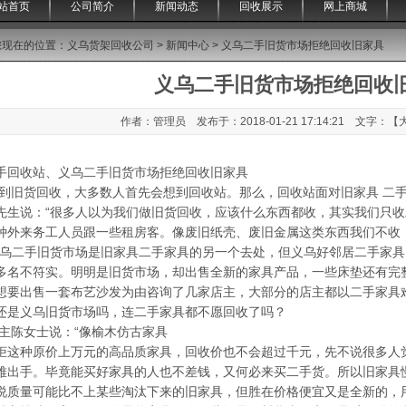
站首页
公司简介
新闻动态
回收展示
网上商城
您现在的位置：
义乌货架回收公司
>
新闻中心
> 义乌二手旧货市场拒绝回收旧家具
义乌二手旧货市场拒绝回收
作者：管理员 发布于：2018-01-21 17:14:21 文字：【
手回收站、义乌二手旧货市场拒绝回收旧家具
货回收，大多数人首先会想到回收站。那么，回收站面对旧家具 二手
先生说：“很多人以为我们做旧货回收，应该什么东西都收，其实我们只
种外来务工人员跟一些租房客。像废旧纸壳、废旧金属这类东西我们不收
义乌二手旧货市场是旧家具二手家具的另一个去处，但义乌好邻居二手家
多名不符实。明明是旧货市场，却出售全新的家具产品，一些床垫还有完
想要出售一套布艺沙发为由咨询了几家店主，大部分的店主都以二手家具
还是义乌旧货市场吗，连二手家具都不愿回收了吗？
女士说：“像榆木仿古家具
柜这种原价上万元的高品质家具，回收价也不会超过千元，先不说很多人
难出手。毕竟能买好家具的人也不差钱，又何必来买二手货。所以旧家具
说质量可能比不上某些淘汰下来的旧家具，但胜在价格便宜又是全新的，