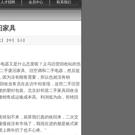
人才招聘
会员中心
联系我们
旧家具
大
】【
中
】【
小
】
电器又是什么态度呢？义乌旧货回收站的负
收二手废旧家具、旧空调和二手电器，然后提
，因为没有顾客需要，所以也就没有销
具回收业务员在走访中却发现，这些二手旧货
整的塑封包装。北京好邻居二手家具回收业
难销售或运输成本高、利润低为由，拒绝回
觉得划不来，就算我们真的收回来，二次交
慢慢就没有市场了，我现在进的都是板式家
用上两年扔了也不心疼。”