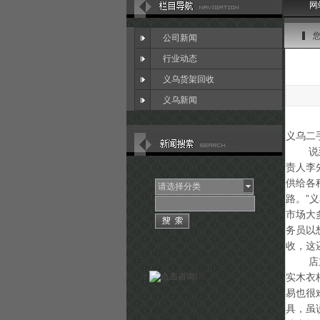
网
公司新闻
行业动态
义乌货架回收
义乌新闻
义乌二
说到旧
责人李
供给各
请选择分类
路。”
市场大
务员以
收，这
店主陈
：
实木衣
易也很
具，虽