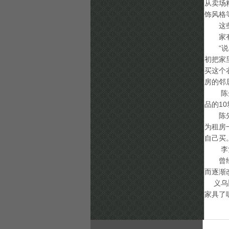
从卖场
饰风格
这些老
家有旧
“说实
初把家
买这个
房的邻
陈先生
品的1
陈先生
为租房
自己买
李女士
曾经，
而逐渐
义乌旧
家具了