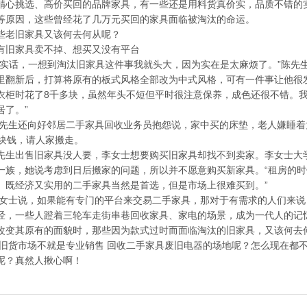
精心挑选、高价买回的品牌家具，有一些还是用料货真价实，品质不错的
等原因，这些曾经花了几万元买回的家具面临被淘汰的命运。
旧家具又该何去何从呢？
家具卖不掉、想买又没有平台
话，一想到淘汰旧家具这件事我就头大，因为实在是太麻烦了。”陈先生
里翻新后，打算将原有的板式风格全部改为中式风格，可有一件事让他很
衣柜时花了8千多块，虽然年头不短但平时很注意保养，成色还很不错。
居了。”
还向好邻居二手家具回收业务员抱怨说，家中买的床垫，老人嫌睡着
0块钱，请人家搬走。
出售旧家具没人要，李女士想要购买旧家具却找不到卖家。李女士大学
一族，她说考虑到日后搬家的问题，所以并不愿意购买新家具。“租房的
。既经济又实用的二手家具当然是首选，但是市场上很难买到。”
说，如果能有专门的平台来交易二手家具，那对于有需求的人们来说
一些人蹬着三轮车走街串巷回收家具、家电的场景，成为一代人的记忆
改变其原有的面貌时，那些因为款式过时而面临淘汰的旧家具，又该何去
货市场不就是专业销售 回收二手家具废旧电器的场地呢？怎么现在都不
呢？真然人揪心啊！