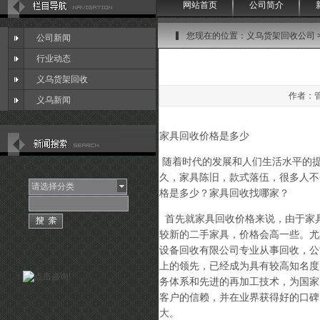
网站首页
公司简介
您现在的位置：
义乌货架回收公司
公司新闻
行业动态
义乌货架回收
作者：管理
义乌新闻
家具回收价格是多少
随着时代的发展和人们生活水平的
久，家具陈旧，款式落伍，很多人不
请选择分类
格是多少？家具回收找哪家？
首先就家具回收价格来说，由于家
较新的二手家具，价格会高一些。尤
设备回收有限公司专业从事回收，公
上的领先，已经成为具有较高知名度
：
务体系和先进的再加工技术，为国家
客户的信赖，并在业界获得好的口碑
大。