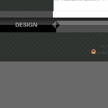
浙ICP
浙公网安备 