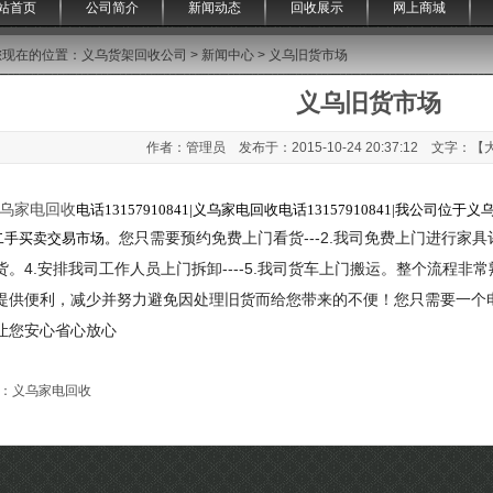
站首页
公司简介
新闻动态
回收展示
网上商城
您现在的位置：
义乌货架回收公司
>
新闻中心
> 义乌旧货市场
义乌旧货市场
作者：管理员 发布于：2015-10-24 20:37:12 文字：【
乌家电回收
电话13157910841|义乌家电回收电话13157910841|我公
您只需要预约免费上门看货---2.我司免费上门进行家具
二手买卖交易市场。
货。4.安排我司工作人员上门拆卸----5.我司货车上门搬运。整个流程
提供便利，减少并努力避免因处理旧货而给您带来的不便！您只需要一个
让您安心省心放心
：
义乌家电回收