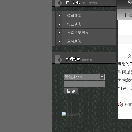
网
公司新闻
行业动态
义乌货架回收
义乌新闻
义
理想的
时间提
请选择分类
力为您
到底，
标签
：